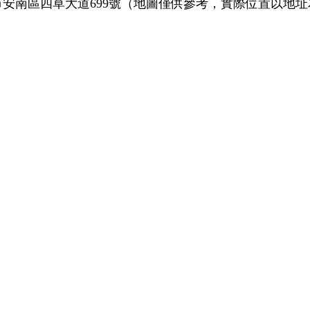
安南區四草大道699號
（地圖僅供參考，實際位置以地址