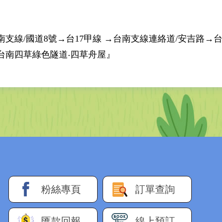
線/國道8號→台17甲線 →台南支線連絡道/安吉路→台江
台南四草綠色隧道‧四草舟屋』
粉絲專頁
訂單查詢
匯款回報
線上預訂