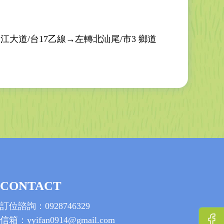
大道/台17乙線→左轉北汕尾/市3 鄉道
CONTACT
訂位諮詢：0928746329
信箱：yyifan0914@gmail.com