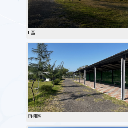
L區
雨棚區