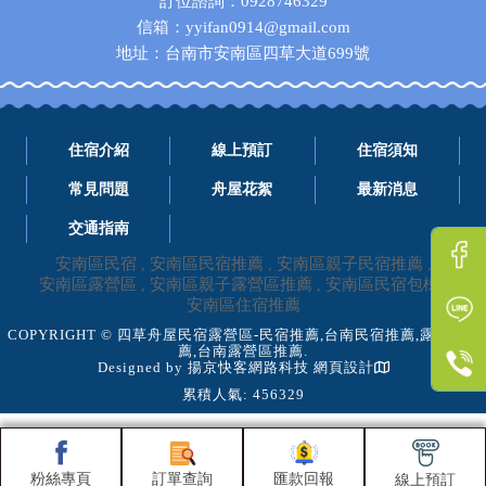
訂位諮詢：0928746329
信箱：yyifan0914@gmail.com
地址：台南市安南區四草大道699號
住宿介紹
線上預訂
住宿須知
常見問題
舟屋花絮
最新消息
交通指南
安南區民宿
安南區民宿推薦
安南區親子民宿推薦
安南區露營區
安南區親子露營區推薦
安南區民宿包棟
安南區住宿推薦
COPYRIGHT © 四草舟屋民宿露營區-民宿推薦,台南民宿推薦,露營區推
薦,台南露營區推薦.
Designed by
揚京快客網路科技 網頁設計
累積人氣: 456329
粉絲專頁
訂單查詢
匯款回報
線上預訂