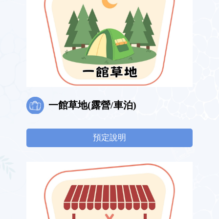
一館草地(露營/車泊)
預定說明