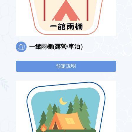
一館雨棚(露營/車泊）
預定說明